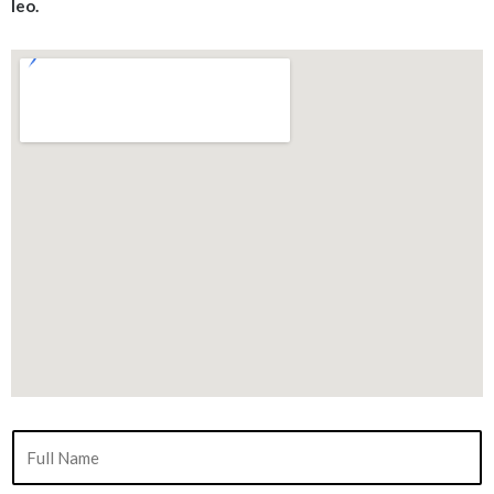
leo.
N
a